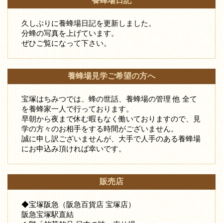
養蜂場日記
久しぶりに養蜂場日記を更新しました。
分蜂の写真を上げています。
ぜひご覧になって下さい。
養蜂場見学ご希望の方へ
宝塚はちみつでは、蜂の世話、養蜂場の管理 他 全て
を養蜂家一人で行っております。
早朝から夜まで休む暇もなく働いておりますので、見
学の方々のお相手をする時間がございません。
誠に申し訳ございませんが、大手で人手のある養蜂場
にお申込み頂ければ幸いです。
販売店
◆宝塚阪急（阪急百貨店 宝塚店）
阪急宝塚駅直結