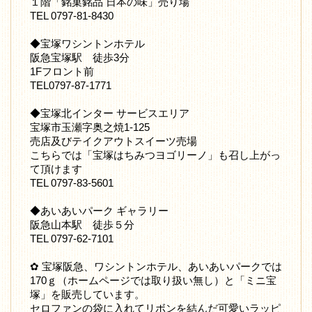
１階「銘菓銘品 日本の味」売り場
TEL 0797-81-8430
◆宝塚ワシントンホテル
阪急宝塚駅 徒歩3分
1Fフロント前
TEL0797-87-1771
◆宝塚北インター サービスエリア
宝塚市玉瀬字奥之焼1-125
売店及びテイクアウトスイーツ売場
こちらでは「宝塚はちみつヨゴリーノ」も召し上がっ
て頂けます
TEL 0797-83-5601
◆あいあいパーク ギャラリー
阪急山本駅 徒歩５分
TEL 0797-62-7101
✿ 宝塚阪急、ワシントンホテル、あいあいパークでは
170ｇ（ホームページでは取り扱い無し）と「ミニ宝
塚」を販売しています。
セロファンの袋に入れてリボンを結んだ可愛いラッピ