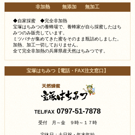
非加熱 無添加 無加工
◆自家採蜜 ◆完全非加熱
宝塚はちみつの養蜂場で、養蜂家が自ら採蜜したはち
みつ
のみ販売しています。
ミツバチが集めてきた蜜をそのまま瓶詰めしました。
加熱、加工一切しておりません。
全て完全非加熱の兵庫県産天然はちみつです。
宝塚はちみつ【電話・FAX注文窓口】
0797-51-7878
TEL/FAX
受付 月～金 ９時～１７時
定休日：土日祝・年末年始