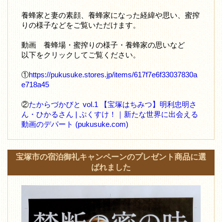
養蜂家と妻の素顔、養蜂家になった経緯や思い、蜜搾
りの様子などをご覧いただけます。
動画 養蜂場・蜜搾りの様子・養蜂家の思いなど
以下をクリックしてご覧ください。
①
https://pukusuke.stores.jp/items/617f7e6f33037830a
e718a45
②
たからづかびと vol.1 【宝塚はちみつ】明利忠明さ
ん・ひかるさん | ぷくすけ！｜新たな世界に出会える
動画のデパート (pukusuke.com)
宝塚市の宿泊御礼キャンペーンのプレゼント商品に選
ばれました