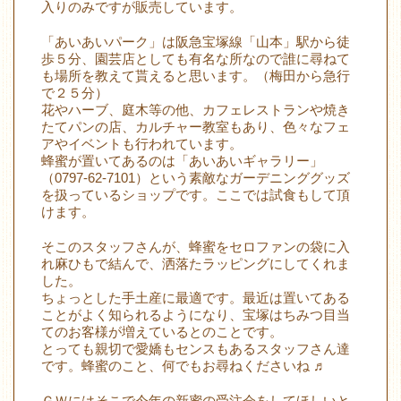
入りのみですが販売しています。
「あいあいパーク」は阪急宝塚線「山本」駅から徒
歩５分、園芸店としても有名な所なので誰に尋ねて
も場所を教えて貰えると思います。（梅田から急行
で２５分）
花やハーブ、庭木等の他、カフェレストランや焼き
たてパンの店、カルチャー教室もあり、色々なフェ
アやイベントも行われています。
蜂蜜が置いてあるのは「あいあいギャラリー」
（0797-62-7101）という素敵なガーデニンググッズ
を扱っているショップです。ここでは試食もして頂
けます。
そこのスタッフさんが、蜂蜜をセロファンの袋に入
れ麻ひもで結んで、洒落たラッピングにしてくれま
した。
ちょっとした手土産に最適です。最近は置いてある
ことがよく知られるようになり、宝塚はちみつ目当
てのお客様が増えているとのことです。
とっても親切で愛嬌もセンスもあるスタッフさん達
です。蜂蜜のこと、何でもお尋ねくださいね ♬
ＧＷにはそこで今年の新蜜の受注会をしてほしいと