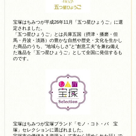
宝塚はちみつが平成26年11月「五つ星ひょうご」に選
定されました。
「五つ星ひょうご」とは兵庫五国（摂津・播磨・但
馬・丹波・淡路）の豊かな自然や歴史・文化を生かし
た商品のうち、"地域らしさ"と"創意工夫"を兼ね備え
た逸品を「五つ星ひょうご」として全国に発信するも
のです。
宝塚はちみつが宝塚ブランド「モノ・コト・バ 宝
塚」セレクションに選ばれました。
宝塚市の価値ある資源として市から認められた証しで