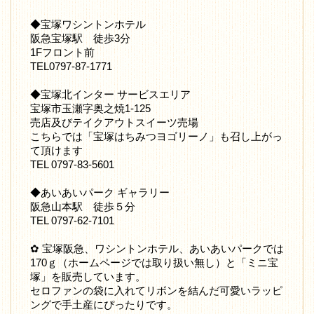
◆宝塚ワシントンホテル
阪急宝塚駅 徒歩3分
1Fフロント前
TEL0797-87-1771
◆宝塚北インター サービスエリア
宝塚市玉瀬字奥之焼1-125
売店及びテイクアウトスイーツ売場
こちらでは「宝塚はちみつヨゴリーノ」も召し上がっ
て頂けます
TEL 0797-83-5601
◆あいあいパーク ギャラリー
阪急山本駅 徒歩５分
TEL 0797-62-7101
✿ 宝塚阪急、ワシントンホテル、あいあいパークでは
170ｇ（ホームページでは取り扱い無し）と「ミニ宝
塚」を販売しています。
セロファンの袋に入れてリボンを結んだ可愛いラッピ
ングで手土産にぴったりです。