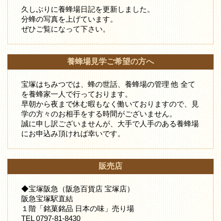
久しぶりに養蜂場日記を更新しました。
分蜂の写真を上げています。
ぜひご覧になって下さい。
養蜂場見学ご希望の方へ
宝塚はちみつでは、蜂の世話、養蜂場の管理 他 全て
を養蜂家一人で行っております。
早朝から夜まで休む暇もなく働いておりますので、見
学の方々のお相手をする時間がございません。
誠に申し訳ございませんが、大手で人手のある養蜂場
にお申込み頂ければ幸いです。
販売店
◆宝塚阪急（阪急百貨店 宝塚店）
阪急宝塚駅直結
１階「銘菓銘品 日本の味」売り場
TEL 0797-81-8430