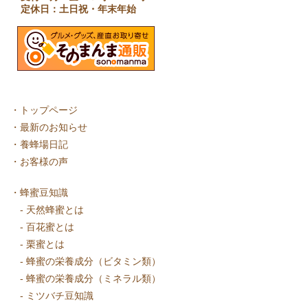
定休日：土日祝・年末年始
・
トップページ
・
最新のお知らせ
・
養蜂場日記
・
お客様の声
・
蜂蜜豆知識
-
天然蜂蜜とは
-
百花蜜とは
-
栗蜜とは
-
蜂蜜の栄養成分（ビタミン類）
-
蜂蜜の栄養成分（ミネラル類）
-
ミツバチ豆知識