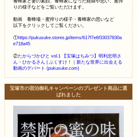
養蜂家と妻の素顔、養蜂家になった経緯や思い、蜜搾
りの様子などをご覧いただけます。
動画 養蜂場・蜜搾りの様子・養蜂家の思いなど
以下をクリックしてご覧ください。
①
https://pukusuke.stores.jp/items/617f7e6f33037830a
e718a45
②
たからづかびと vol.1 【宝塚はちみつ】明利忠明さ
ん・ひかるさん | ぷくすけ！｜新たな世界に出会える
動画のデパート (pukusuke.com)
宝塚市の宿泊御礼キャンペーンのプレゼント商品に選
ばれました