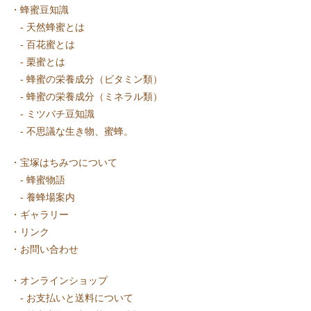
・
蜂蜜豆知識
-
天然蜂蜜とは
-
百花蜜とは
-
栗蜜とは
-
蜂蜜の栄養成分（ビタミン類）
-
蜂蜜の栄養成分（ミネラル類）
-
ミツバチ豆知識
-
不思議な生き物、蜜蜂。
・
宝塚はちみつについて
-
蜂蜜物語
-
養蜂場案内
・
ギャラリー
・
リンク
・
お問い合わせ
・
オンラインショップ
-
お支払いと送料について