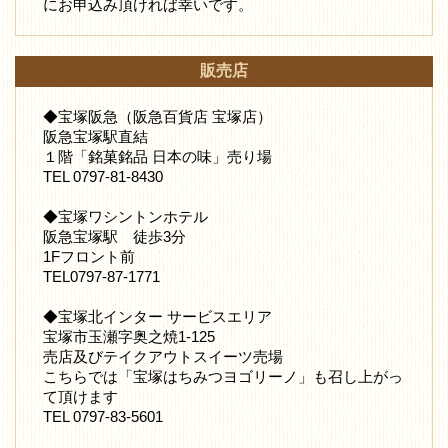
にお申込み頂ければ幸いです。
販売店
◆宝塚阪急（阪急百貨店 宝塚店）
阪急宝塚駅直結
１階「銘菓銘品 日本の味」売り場
TEL 0797-81-8430
◆宝塚ワシントンホテル
阪急宝塚駅 徒歩3分
1Fフロント前
TEL0797-87-1771
◆宝塚北インター サービスエリア
宝塚市玉瀬字奥之焼1-125
売店及びテイクアウトスイーツ売場
こちらでは「宝塚はちみつヨゴリーノ」も召し上がっ
て頂けます
TEL 0797-83-5601