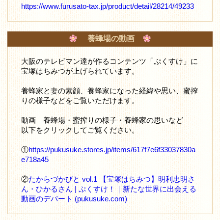
https://www.furusato-tax.jp/product/detail/28214/49233
養蜂場の動画
大阪のテレビマン達が作るコンテンツ「ぷくすけ」に
宝塚はちみつが上げられています。
養蜂家と妻の素顔、養蜂家になった経緯や思い、蜜搾
りの様子などをご覧いただけます。
動画 養蜂場・蜜搾りの様子・養蜂家の思いなど
以下をクリックしてご覧ください。
①
https://pukusuke.stores.jp/items/617f7e6f33037830a
e718a45
②
たからづかびと vol.1 【宝塚はちみつ】明利忠明さ
ん・ひかるさん | ぷくすけ！｜新たな世界に出会える
動画のデパート (pukusuke.com)